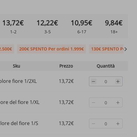
13,72€
12,22€
10,95€
9,84€
1-2
3-5
6-17
18+
2.500€
200€ SPENTO Per ordini 1.999€
130€ SPENTO Per ordi
Sku
Prezzo
Quantità
olore fiore 1/2XL
13,72€
lore del fiore 1/XL
13,72€
lore del fiore 1/S
13,72€