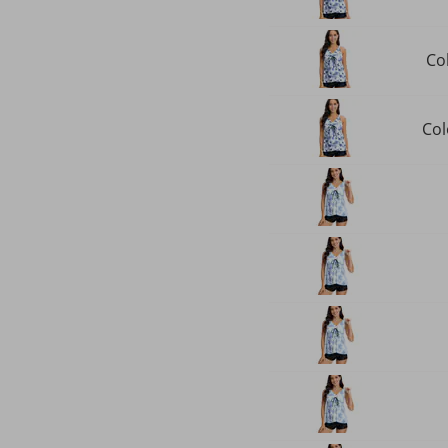
Col
Col