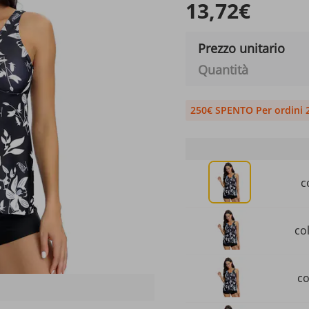
13,72€
Prezzo unitario
Quantità
250€ SPENTO Per ordini 
c
co
co