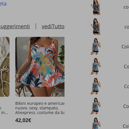
eta
co
suggerimenti
vediTutto
co
Col
Co
Co
Bikini europeo e americano
Verve New Jennie, costu
Co
n
nuovo, sexy, stampato,
bagno sexy da donna in s
 in
Aliexpress, costume da bagno
americano, con bikini sc
agno
da donna più venduto Tk044
e petto piccolo, per le v
42,02€
27,11€
 due
al mare
Col
35,33€
-23%
spento