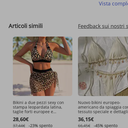
Vista compl
Articoli simili
Feedback sui nostri 
Bikini a due pezzi sexy con
Nuovo bikini europeo-
stampa leopardata latina,
americano da spiaggia co
taglie forti europee e
tessuto speciale e dettagli
americane, da donna, con
conchiglia, costume da b
28,60€
36,15€
scollo all'americana, schiena
sexy per donna, Huludao
scoperta e scollo a V.
pezzi
37,44€
-23%
spento
66,45€
-45%
spento