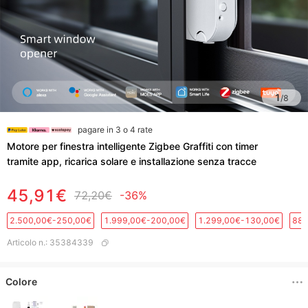
1
/
8
pagare in 3 o 4 rate
Motore per finestra intelligente Zigbee Graffiti con timer
tramite app, ricarica solare e installazione senza tracce
45,91€
72,20€
-36%
2.500,00€-250,00€
1.999,00€-200,00€
1.299,00€-130,00€
889
Articolo n.
:
35384339
Colore