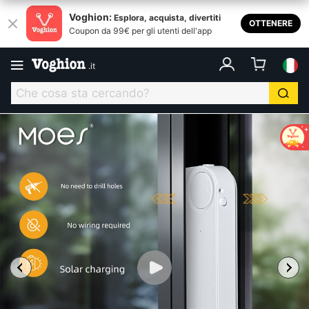
Voghion:
Esplora, acquista, divertiti
OTTENERE
Coupon da 99€ per gli utenti dell'app
.
it