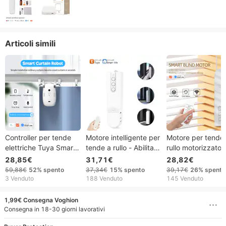
Articoli simili
Controller per tende
Motore intelligente per
Motore per tende
elettriche Tuya Smart
tende a rullo - Abilitato
rullo motorizzato
Bluetooth -
Bluetooth e ZigBee,
Smart WiFi e Blue
28,85€
31,71€
28,82€
Installazione wireless,
telecomando,
- Controllo remoto
59,88€
52%
spento
37,34€
15%
spento
39,17€
26%
spento
direttamente dalla
compatibile con
tramite app, funz
3 Venduto
188 Venduto
145 Venduto
fabbrica, compatibile
l'assistente vocale,
con Alexa/Google
con Alexa e Google
motore silenzioso e
Home, silenzioso 
1,99€ Consegna Voghion
Home
potente
potente per
Consegna in 18-30 giorni lavorativi
casa/hotel/scuola