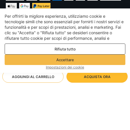
Per offrirti la migliore esperienza, utilizziamo cookie e
tecnologie simili che sono essenziali per fornirti i nostri servizi e
funzionalità e per scopi di prestazioni, analisi e marketing. Fai
clic su "Accetta" o "Rifiuta tutto" se desideri consentire o
€
EUR
Italy
rifiutare tutto cookie per scopi di performance, analisi e
marketing. Per maggiori dettagli consultare la nostra
Politica
©
2026
Voghion
Rifiuta tutto
sulla privacy e sui cookie
Termini & Condizioni
Politica sulla privacy e sui cookie
Accettare
Linee guida della community
Impostazioni dei cookie
AGGIUNGI AL CARRELLO
ACQUISTA ORA
Metodo di spedizione supportato
- Protezione dell'acquirente -
112,55€
Shopping senza pensieri
1,99€ via Spedizione standard gratuita per ordini
181,45€
-
37
%
Rimborso completo se non ricevi il tuo ordine; Rimborso
superiori20.00€
Protocollo Tuya Zigbee intelligente
totale/parziale se l'articolo non è come descritto
Arrivo in 18-30 giorni lavorativi
Servizio clienti 24/7 – sempre disponibili