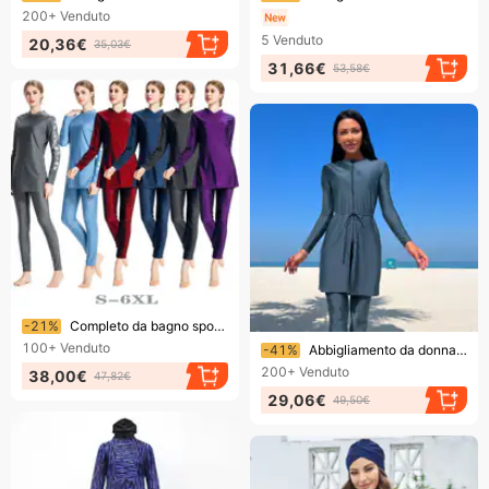
200+
Venduto
5
Venduto
20,36€
35,03€
31,66€
53,58€
Finendo presto!
-21%
Completo da bagno sportivo etnico Hui conservatore musulmano in tre pezzi L099
Finendo presto!
100+
Venduto
-41%
Abbigliamento da donna, nuovo stile musulmano, conservatore, tinta unita, pantaloni a maniche lunghe, protezione solare, costume da bagno da spiaggia, costume da bagno a tre pezzi
200+
Venduto
38,00€
47,82€
29,06€
49,50€