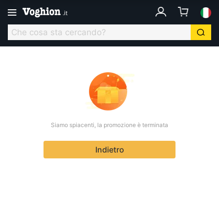
.
it
Siamo spiacenti, la promozione è terminata
Indietro