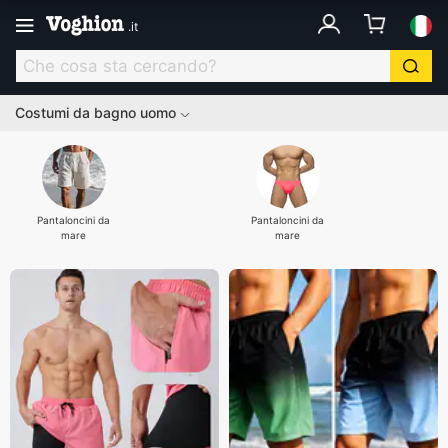
.
it
Costumi da bagno uomo
Pantaloncini da
Pantaloncini da
mare
mare