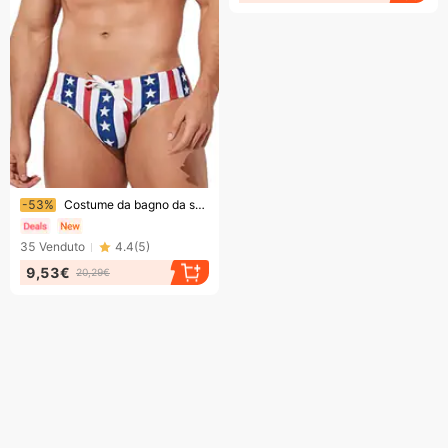
Finendo presto!
-53%
Costume da bagno da spiaggia sportivo con lacci, stile europeo e americano, da uomo, con stampa a stelle e strisce a cinque punte
35
Venduto
4.4
(
5
)
9,53€
20,29€