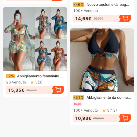
Finendo presto!
-46%
Nuovo costume da bagno bikini a tre pezzi con maniche lunghe, copricostume da bagno sexy da donna
100+
Venduto
14,65€
26,99€
Finendo presto!
-7%
Abbigliamento femminile Costume da bagno bikini a tre pezzi multicolore alla moda per donna
26
Venduto
5
(
3
)
15,35€
16,43€
Finendo presto!
-51%
Abbigliamento da donna Costume da bagno bikini a vita alta con boxer diviso
100+
Venduto
5
(
13
)
10,93€
22,36€