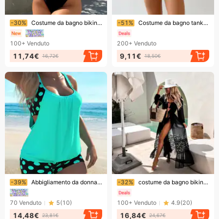
Finendo presto!
Finendo presto!
-30%
Costume da bagno bikini sexy da donna intero
-51%
Costume da bagno tankini taglie forti alla moda per donna - Stampa floreale, comodo ed elegante costume da bagno due pezzi
100+
Venduto
200+
Venduto
11,74€
9,11€
16,72€
18,50€
Finendo presto!
Finendo presto!
-39%
Abbigliamento da donna Costume da bagno di grandi dimensioni diviso Slip boxer stampati da donna Costume da bagno tankini conservativo
-32%
costume da bagno bikini con cuciture in chiffon con camicia di protezione solare lunga copertura
70
Venduto
5
(
10
)
100+
Venduto
4.9
(
20
)
14,48€
16,84€
23,81€
24,67€