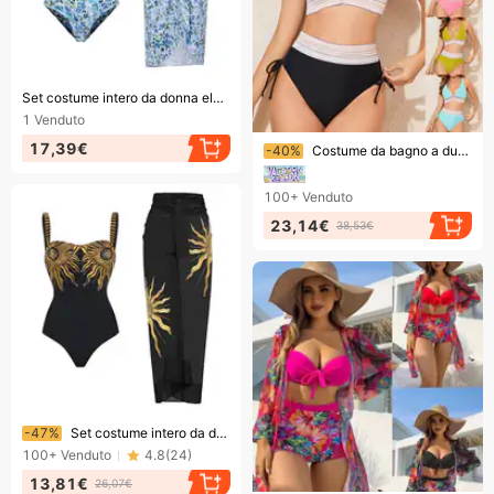
Finendo presto!
Set costume intero da donna elegante per vacanze al mare
1
Venduto
Finendo presto!
17,39€
-40%
Costume da bagno a due pezzi da donna, nuovo stile europeo e americano 2026, set sexy, bikini in nylon.
100+
Venduto
23,14€
38,53€
Finendo presto!
-47%
Set costume intero da donna elegante per vacanze al mare
100+
Venduto
4.8
(
24
)
13,81€
26,07€