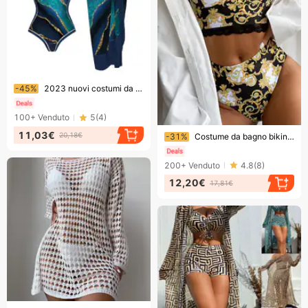
Finendo presto!
-45%
2023 nuovi costumi da bagno conservatori monopezzo costumi da bagno primaverili set copricostume in chiffon da donna
100+
Venduto
5
(
4
)
Finendo presto!
11,03€
20,18€
-31%
Costume da bagno bikini diviso da donna con cinturino in pizzo
200+
Venduto
4.8
(
8
)
12,20€
17,81€