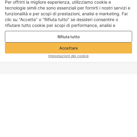
Per offrirti la migliore esperienza, utilizziamo cookie e
tecnologie simili che sono essenziali per fornirti i nostri servizi e
funzionalità e per scopi di prestazioni, analisi e marketing. Fai
clic su "Accetta" o "Rifiuta tutto" se desideri consentire o
rifiutare tutto cookie per scopi di performance, analisi e
marketing. Per maggiori dettagli consultare la nostra
Politica
Rifiuta tutto
sulla privacy e sui cookie
Accettare
Impostazioni dei cookie
INIZIO PAGINA
Informazioni sull'azienda
Servizio clienti
A proposito di Voghion
Contattaci
Programma di affiliazione
Politica di spedizione
Voghion