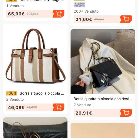
1
Venduto
200+
Venduto
65,96€
106,06€
21,60€
42,22€
Finendo presto!
-36%
Borsa a tracolla piccola con design versatile, nuova moda 2023, grande capacità, portatile per il tempo libero, da donna
Finendo presto!
Borsa quadrata piccola con design di nicchia personalizzata 2023 Borsa a tracolla da donna opaca nuova moda Borsa a tracolla da donna
2
Venduto
7
Venduto
46,08€
71,67€
29,91€