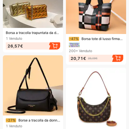
Finendo presto!
Borsa a tracolla trapuntata da donna - Piccola borsa a tracolla firmata con motivo unico
Finendo presto!
1
Venduto
-47%
Borsa tote di lusso firmata in pelle a quadri per donna, grande capacità, borsa a tracolla casual per lavoro e shopping
26,57€
200+
Venduto
20,71€
39,09€
Finendo presto!
-27%
Borse a tracolla da donna di alta qualità firmate 2025, borse di lusso
1
Venduto