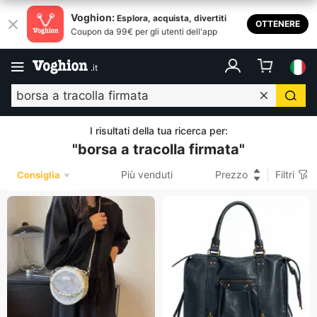
Voghion:
Esplora, acquista, divertiti
OTTENERE
Coupon da 99€ per gli utenti dell'app
.
it
I risultati della tua ricerca per
:
"
borsa a tracolla firmata
"
Più venduti
Prezzo
Filtri
Consiglia