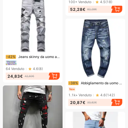
100+
Venduto
4.5
(
18
)
52,28€
82,28€
Finendo presto!
-42%
Jeans skinny da uomo azzurri strappati, vita bassa, vestibilità slim, stile europeo, pantaloni lunghi ricamati alla moda, stile streetwear
64
Venduto
4.6
(
8
)
24,83€
42,60€
Finendo presto!
-38%
Abbigliamento da uomo Jeans aderenti elasticizzati con piccoli strappi e ricami da uomo Pantaloni da uomo con strisce di vernice e toppe di vernice
1.1k+
Venduto
4.6
(
142
)
20,87€
33,82€