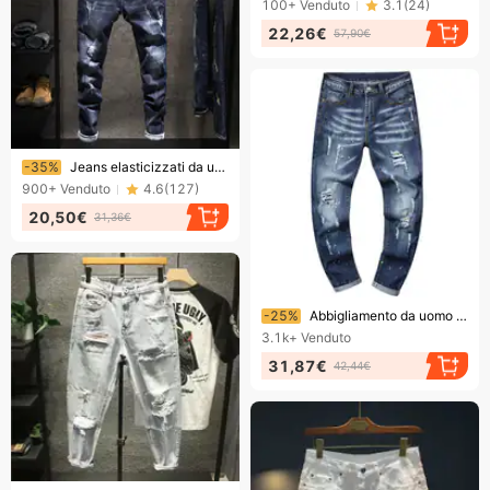
100+
Venduto
3.1
(
24
)
22,26€
57,90€
Finendo presto!
-35%
Jeans elasticizzati da uomo, strappati, alla moda, versatili, semplici e aderenti.
900+
Venduto
4.6
(
127
)
20,50€
31,36€
Finendo presto!
-25%
Abbigliamento da uomo Jeans aderenti elasticizzati con piccoli strappi e ricami da uomo Pantaloni da uomo con strisce di vernice e toppe di vernice
3.1k+
Venduto
31,87€
42,44€