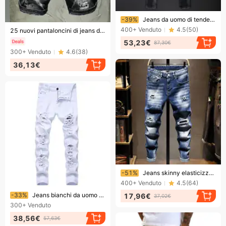
Finendo presto!
-39%
Jeans da uomo di tendenza della stazione europea, nuovi stili, aderenti, leggermente elasticizzati, semplici e generosi, alla moda, con piedini sottili.
Finendo presto!
400+
Venduto
4.5
(
50
)
25 nuovi pantaloncini di jeans da uomo con elastico in vita, neri e grigi, strappati, in cotone.
53,23€
87,30€
300+
Venduto
4.6
(
38
)
36,13€
Finendo presto!
-51%
Jeans skinny elasticizzati strappati da uomo, pantaloni in denim comodi e aderenti con dettagli rovinati, per abbigliamento casual
400+
Venduto
4.5
(
64
)
Finendo presto!
-33%
Jeans bianchi da uomo alla moda, stile hip hop, strappati, sottili, pantaloni in denim da uomo, vestibilità slim, elasticizzati, strappati, con cerniera, pantaloni da uomo di alta qualità.
17,96€
37,02€
300+
Venduto
38,56€
57,63€