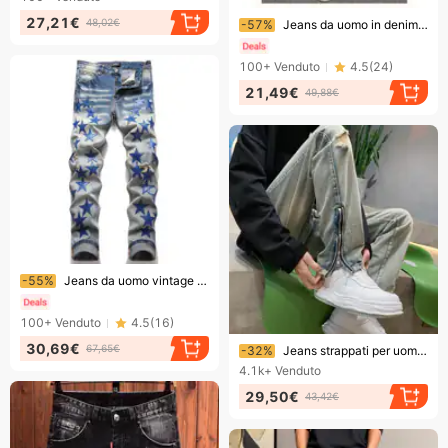
Finendo presto!
27,21€
48,02€
-57%
Jeans da uomo in denim elasticizzato con strappi, toppe e ricami, gamba affusolata e vestibilità slim, pantaloni streetwear grintosi per un look audace
100+
Venduto
4.5
(
24
)
21,49€
49,88€
Finendo presto!
-55%
Jeans da uomo vintage punk rock in denim effetto consumato, vestibilità slim skinny con dettagli strappati e cuciture a stella, gamba affusolata blu lavata
100+
Venduto
4.5
(
16
)
Finendo presto!
30,69€
67,65€
-32%
Jeans strappati per uomo, design di nicchia, stile High Street, marchio alla moda, pantaloni estivi americani con cerniera per uomo
4.1k+
Venduto
29,50€
43,42€