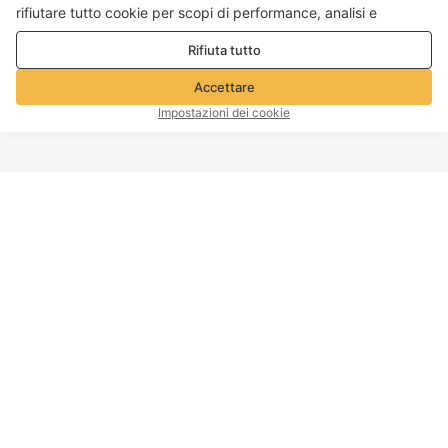
rifiutare tutto cookie per scopi di performance, analisi e
marketing. Per maggiori dettagli consultare la nostra
Politica
Rifiuta tutto
sulla privacy e sui cookie
Accettare
Impostazioni dei cookie
INIZIO PAGINA
Informazioni sull'azienda
Servizio clienti
A proposito di Voghion
Contattaci
Programma di affiliazione
Politica di spedizione
Voghion
Politica di ritorno
Voghion Bolg
Politica di rimborso
Impronta