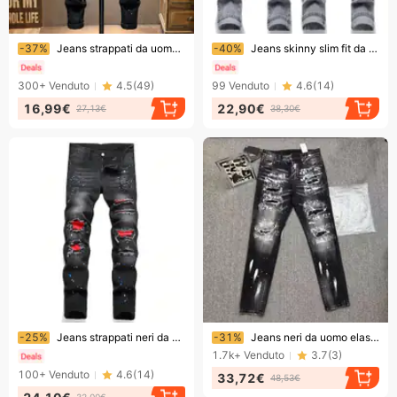
Finendo presto!
Finendo presto!
-37%
Jeans strappati da uomo, primavera e autunno, nuovi pantaloni casual skinny aderenti versatili, di marca alla moda, neri, da strada
-40%
Jeans skinny slim fit da uomo, collezione primavera, stampa a schizzi d'inchiostro, graffiti alla moda, strappi finti, toppe elastiche, nero, grigio, blu, cotone
300+
Venduto
4.5
(
49
)
99
Venduto
4.6
(
14
)
16,99€
22,90€
27,13€
38,30€
Finendo presto!
Finendo presto!
-25%
Jeans strappati neri da uomo, versione coreana, modello dritto di base, dipinti a mano
-31%
Jeans neri da uomo elasticizzati slim fit strappati Jeans da uomo alla moda Jeans da uomo
1.7k+
Venduto
3.7
(
3
)
100+
Venduto
4.6
(
14
)
33,72€
48,53€