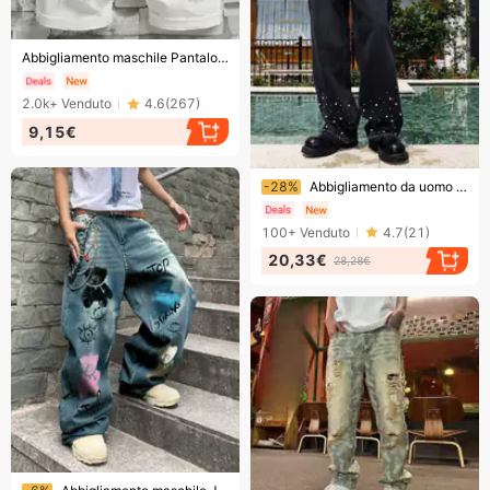
Finendo presto!
Abbigliamento maschile Pantaloncini in denim Pantaloni bianchi sottili strappati di media lunghezza Jeans Five Point
2.0k+
Venduto
4.6
(
267
)
9,15€
Finendo presto!
-28%
Abbigliamento da uomo Jeans blu Pantaloni slim fit da uomo Pantaloni con toppe strappate Pantaloni da uomo rovinati
100+
Venduto
4.7
(
21
)
20,33€
28,28€
Finendo presto!