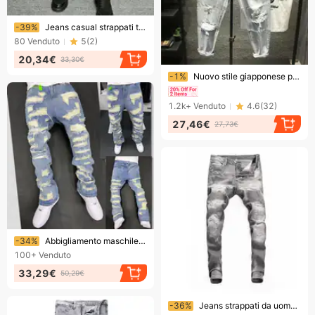
Finendo presto!
-39%
Jeans casual strappati tinta unita da uomo
80
Venduto
5
(
2
)
20,34€
33,30€
Finendo presto!
-1%
Nuovo stile giapponese pantaloni da mendicante larghi spazzolati strappati spazzolati alla moda da uomo jeans a nove punte lavaggio chiaro per uomo
1.2k+
Venduto
4.6
(
32
)
27,46€
27,73€
Finendo presto!
-34%
Abbigliamento maschile in stile High Street, jeans strappati retrò resistenti e rovinati, jeans EAN con effetto rovinato.
100+
Venduto
33,29€
50,29€
Finendo presto!
-36%
Jeans strappati da uomo, stile street, stile retrò, grigi, leggermente elasticizzati, vestibilità slim, patchwork