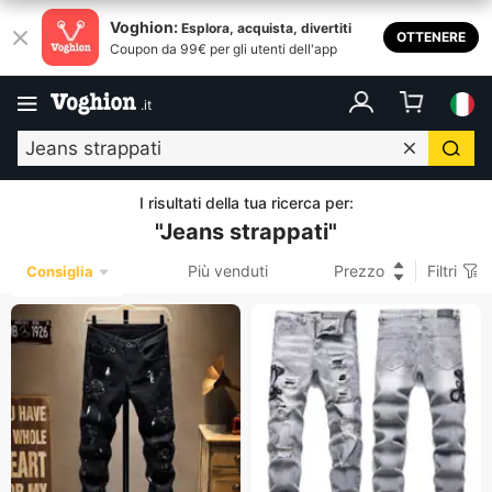
Voghion:
Esplora, acquista, divertiti
OTTENERE
Coupon da 99€ per gli utenti dell'app
.
it
I risultati della tua ricerca per
:
"
Jeans strappati
"
Più venduti
Prezzo
Filtri
Consiglia