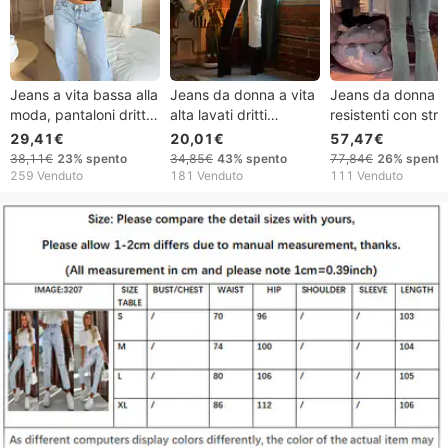
Jeans a vita bassa alla
Jeans da donna a vita
Jeans da donna b
moda, pantaloni dritti
alta lavati dritti
resistenti con stra
retrò, pantaloni larghi
elasticizzati alla moda
farfalle, stile euro
29,41€
20,01€
57,47€
in denim, pantaloni da
nuovo modello
38,11€
23%
spento
34,85€
43%
spento
77,84€
26%
spento
donna alla moda
primaverile, panta
259 Venduto
181 Venduto
111 Venduto
svasati a vita alta
Niche.