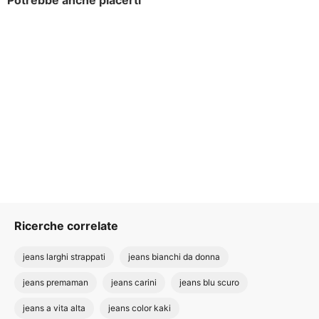
Potrebbe anche piacerti
Ricerche correlate
jeans larghi strappati
jeans bianchi da donna
jeans premaman
jeans carini
jeans blu scuro
jeans a vita alta
jeans color kaki