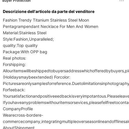
Buyer Protection
Descrizione dell'articolo da parte del venditore
Fashion Trendy Titanium Stainless Steel Moon 
Pentagrampendant Necklace For Men And Women

Material:Stainless Steel

Style:Fashion,Unparalleled;

quality:Top quality

Package:With OPP bag

Real photos:

Forshipping:

Allouritemswillbeshippedtobuyersaddresswhichofferedbybuyers,
(Holidaysmaybeextended) Forcolor:

Picturesareonlysamplesforreference.Duetolimitationsinphotograph
Forfeeback:

Yoursatisfactionandpositiveeedbackisveryimpotantous.Pleaseleav
Ifyouhaveanyproblemswithouritemsorsevices,pleasefellfreetocon
CompanyProfile

Wearecross-bordere-
commercecompany,integratingmultipleoverseasonlineandofflinesale
AboutShippment
