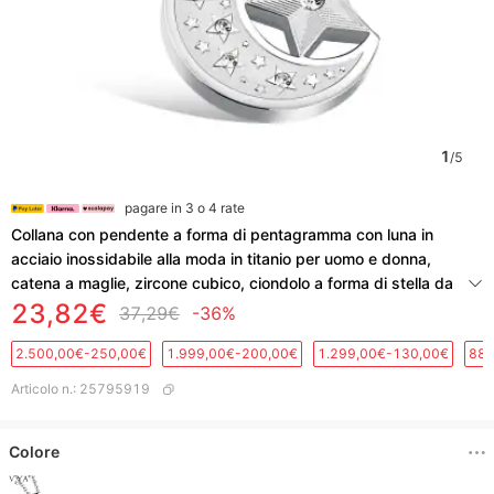
1
/
5
pagare in 3 o 4 rate
Collana con pendente a forma di pentagramma con luna in
acciaio inossidabile alla moda in titanio per uomo e donna,
catena a maglie, zircone cubico, ciondolo a forma di stella da
donna
23,82€
37,29€
-36%
2.500,00€-250,00€
1.999,00€-200,00€
1.299,00€-130,00€
889
Articolo n.
:
25795919
Colore