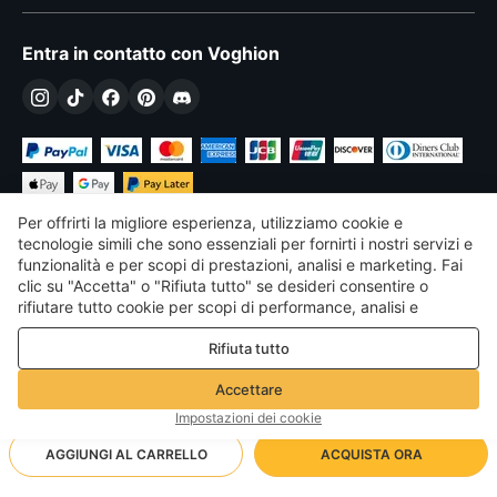
Entra in contatto con Voghion
Per offrirti la migliore esperienza, utilizziamo cookie e
tecnologie simili che sono essenziali per fornirti i nostri servizi e
funzionalità e per scopi di prestazioni, analisi e marketing. Fai
clic su "Accetta" o "Rifiuta tutto" se desideri consentire o
€
EUR
Italy
rifiutare tutto cookie per scopi di performance, analisi e
marketing. Per maggiori dettagli consultare la nostra
Politica
©
2026
Voghion
Rifiuta tutto
sulla privacy e sui cookie
Termini & Condizioni
Politica sulla privacy e sui cookie
Accettare
Linee guida della community
Impostazioni dei cookie
AGGIUNGI AL CARRELLO
ACQUISTA ORA