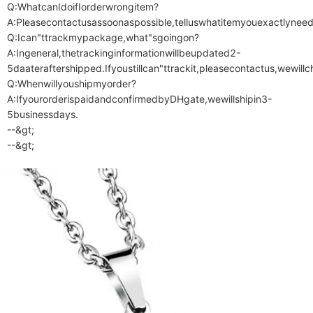
Q:WhatcanIdoifIorderwrongitem?

A:Pleasecontactusassoonaspossible,telluswhatitemyouexactlynee
Q:Ican"ttrackmypackage,what"sgoingon?

A:Ingeneral,thetrackinginformationwillbeupdated2-
5daateraftershipped.Ifyoustillcan"ttrackit,pleasecontactus,wewill
Q:Whenwillyoushipmyorder?

A:IfyourorderispaidandconfirmedbyDHgate,wewillshipin3-
5businessdays.

--&gt;

--&gt;