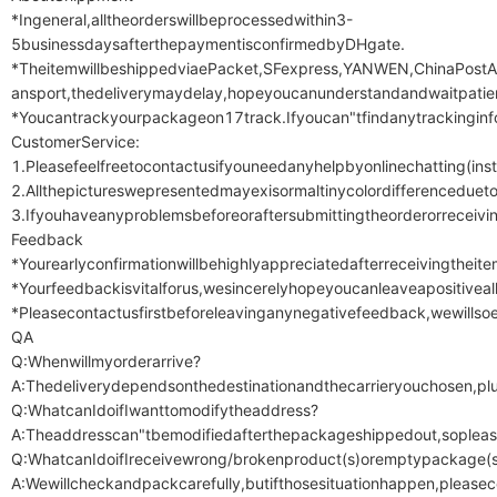
*Ingeneral,alltheorderswillbeprocessedwithin3-
5businessdaysafterthepaymentisconfirmedbyDHgate.

*TheitemwillbeshippedviaePacket,SFexpress,YANWEN,ChinaPostAir
ansport,thedeliverymaydelay,hopeyoucanunderstandandwaitpatien
*Youcantrackyourpackageon17track.Ifyoucan"tfindanytrackinginfo
CustomerService:

1.Pleasefeelfreetocontactusifyouneedanyhelpbyonlinechatting(ins
2.Allthepictureswepresentedmayexisormaltinycolordifferenceduetod
3.Ifyouhaveanyproblemsbeforeoraftersubmittingtheorderorreceivin
Feedback

*Yourearlyconfirmationwillbehighlyappreciatedafterreceivingtheitem
*Yourfeedbackisvitalforus,wesincerelyhopeyoucanleaveapositiveall
*Pleasecontactusfirstbeforeleavinganynegativefeedback,wewillsoe
QA

Q:Whenwillmyorderarrive?

A:Thedeliverydependsonthedestinationandthecarrieryouchosen,plusi
Q:WhatcanIdoifIwanttomodifytheaddress?

A:Theaddresscan"tbemodifiedafterthepackageshippedout,soplease
Q:WhatcanIdoifIreceivewrong/brokenproduct(s)oremptypackage(s)
A:Wewillcheckandpackcarefully,butifthosesituationhappen,pleasecon