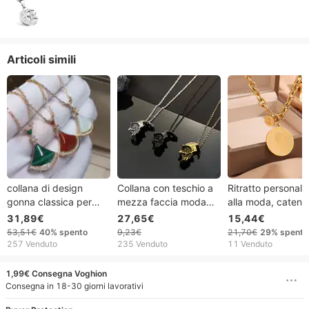
Articoli simili
collana di design
Collana con teschio a
Ritratto personali
gonna classica per
mezza faccia moda
alla moda, catena
donna oro rosa amore
vintage per uomo
ciondolo in acciaio
31,89€
27,65€
15,44€
rosa cristallo brillante
punk gotico da uomo
titanio con marchi
53,51€
40%
spento
9,23€
21,70€
29%
spento
ciondolo diamante
con ciondolo scheletro
rotondo,
257 Venduto
235 Venduto
11 Venduto
natura sailormoon
personalità della moda
temperamento di 
regali di gioielli di
qualità, stile fred
1,99€ Consegna Voghion
Halloween
semplice
Consegna in 18-30 giorni lavorativi