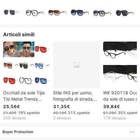
Articoli simili
Occhiali da sole Tijia
Stile INS per uomo,
WK 920118 Occhi
Tisi Metal Trendy
fotografia di strada,
da sole di lusso di
Street Style Retro
passerella, commercio
qualità, con lenti d
25,56€
31,35€
39,84€
Wholesale 1828
estero transfrontaliero,
design, da donna
31,40€
19%
spento
45,14€
31%
spento
61,36€
35%
spento
European And
nuovi occhiali da sole
uomo, montatura 
209 Venduto
3 Venduto
178 Venduto
American
moderni retrò
metallo vintage.
Buyer Protection