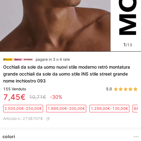
1
/
13
pagare in 3 o 4 rate
Occhiali da sole da uomo nuovi stile moderno retrò montatura
grande occhiali da sole da uomo stile INS stile street grande
nome inchiostro 093
155
Venduto
5.0
7,45€
10,71€
-30%
2.500,00€-250,00€
1.999,00€-200,00€
1.299,00€-130,00€
889
Articolo n.
:
27387078
colori