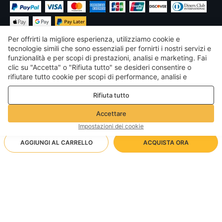
Per offrirti la migliore esperienza, utilizziamo cookie e
tecnologie simili che sono essenziali per fornirti i nostri servizi e
funzionalità e per scopi di prestazioni, analisi e marketing. Fai
clic su "Accetta" o "Rifiuta tutto" se desideri consentire o
€
EUR
Italy
rifiutare tutto cookie per scopi di performance, analisi e
marketing. Per maggiori dettagli consultare la nostra
Politica
©
2026
Voghion
Rifiuta tutto
sulla privacy e sui cookie
Termini & Condizioni
Politica sulla privacy e sui cookie
Accettare
Linee guida della community
Impostazioni dei cookie
AGGIUNGI AL CARRELLO
ACQUISTA ORA
Metodo di spedizione supportato
- Protezione dell'acquirente -
7,45€
Shopping senza pensieri
via Spedizione all'ingrosso
10,71€
-
30
%
Rimborso completo se non ricevi il tuo ordine; Rimborso
C5 montatura trasparente grigio
Arrivo in null-null giorni lavorativi
totale/parziale se l'articolo non è come descritto