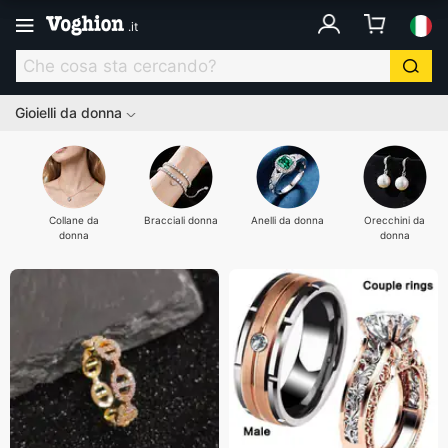
.
it
Gioielli da donna
Collane da
Bracciali donna
Anelli da donna
Orecchini da
donna
donna