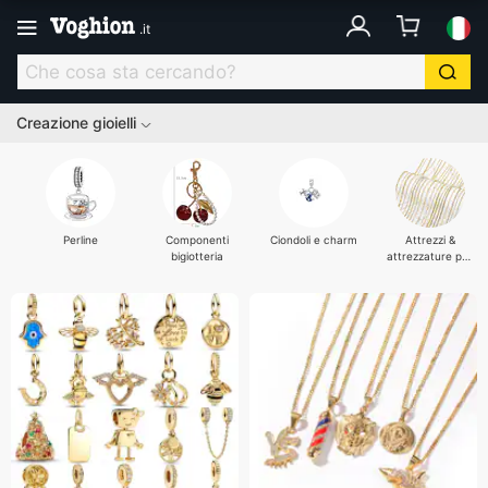
.
it
Creazione gioielli
Perline
Componenti
Ciondoli e charm
Attrezzi &
bigiotteria
attrezzature per
gioielli