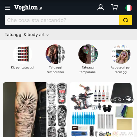
.
it
Tatuaggi & body art
Kit per tatuaggi
Tatuaggi
Tatuaggi
Accessori per
temporanei
temporanei
tatuaggi