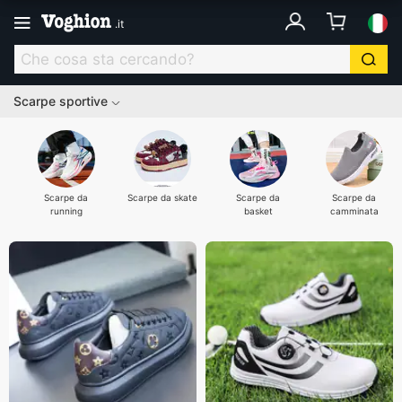
.
it
Scarpe sportive
Scarpe da
Scarpe da skate
Scarpe da
Scarpe da
running
basket
camminata